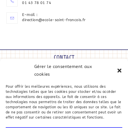
01 43 78 01 74
E-mail :
direction@ecole-saint-francois.fr
CONTACT
Gérer le consentement aux
40 Bis Rue Victor Hugo • 94700 Maisons-Alfort
cookies
01 43 78 01 74
direction@ecole-saint-francois.fr
Pour offrir les meilleures expériences, nous utilisons des
technologies telles que les cookies pour stocker et/ou accéder
aux informations des appareils. Le fait de consentir à ces
MENU
technologies nous permettra de traiter des données telles que le
comportement de navigation ou les ID uniques sur ce site. Le fait
de ne pas consentir ou de retirer son consentement peut avoir un
Accueil
Pédagogie
Historique
Pastorale
L'école en image
effet négatif sur certaines caractéristiques et fonctions.
Actualités
Infos pratiques
Contact